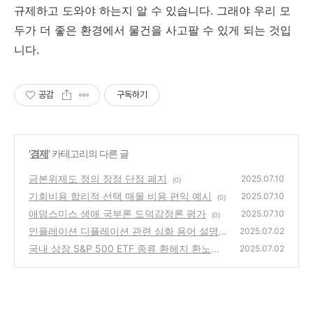
규제하고 도와야 하는지 알 수 있습니다. 그래야 우리 모
두가 더 좋은 환경에서 물건을 사고팔 수 있게 되는 것입
니다.
공감
구독하기
'
경제
' 카테고리의 다른 글
금본위제도 정의 장점 단점 폐지
2025.07.10
(0)
기회비용 합리적 선택 매몰 비용 편익 예시
2025.07.10
(0)
애덤스미스 생애 국부론 도덕감정론 평가
2025.07.10
(0)
인플레이션 디플레이션 관련 심화 용어 설명
2025.07.02
국내 상장 S&P 500 ETF 종류 환헤지 환노출
(0)
2025.07.02
선택방법
(0)