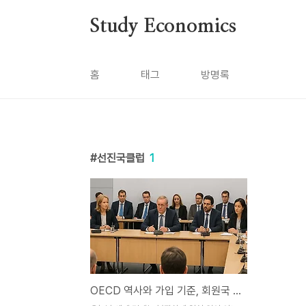
본문 바로가기
Study Economics
홈
태그
방명록
선진국클럽
1
OECD 역사와 가입 기준, 회원국 현황 및 한국의 의미