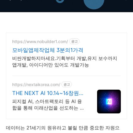
https://www.nobuilder1.com/
광고
모바일앱제작업체 3분의1가격
비싼개발하지마세요.기획부터 개발,유지 보수까지
앱개발, 아이디어만 있어도 개발가능
https://nextaikorea.com/
광고
THE NEXT AI 10.14~16창원컨
벤션센터
피지컬 AI, 스마트팩토리 등 AI 융
합을 통해 미래산업을 선도하는 AI
전시회
데이터는 21세기의 원유라고 불릴 만큼 중요한 자원으