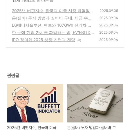
'
경제
' 카테고리의 다른 글
2025년 버핏지수, 한국과 미국 시장 과열일
2025.09.05
까?
은(실버) 투자 방법과 실버바 구매, 세금·수수
(0)
2025.09.04
료 종합 가이드
LG에너지솔루션, 벤츠와 107GWh 전기차 배
(0)
2025.09.04
터리 공급 계약 체결
한 눈에 기업 가치를 파악하는 법, EV/EBITDA·
(0)
2025.09.04
EPS·BPS 이해하기
IPO 정의와 2025 상장 기업과 전망
(0)
2025.09.04
(0)
관련글
2025년 버핏지수, 한국과 미국
은(실버) 투자 방법과 실버바 구