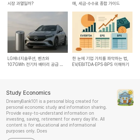
시장 과열일까?
매, 세금·수수료 종합 가이드
LG에너지솔루션, 벤츠와
한 눈에 기업 가치를 파악하는 법,
107GWh 전기차 배터리 공급 계
EV/EBITDA·EPS·BPS 이해하기
약 체결
Study Economics
DreamyBank101 is a personal blog created for
personal economic study and information sharing.
Provide easy-to-understand information on
investing, saving, retirement for every day life. All
content is for educational and informational
purposes only. Does