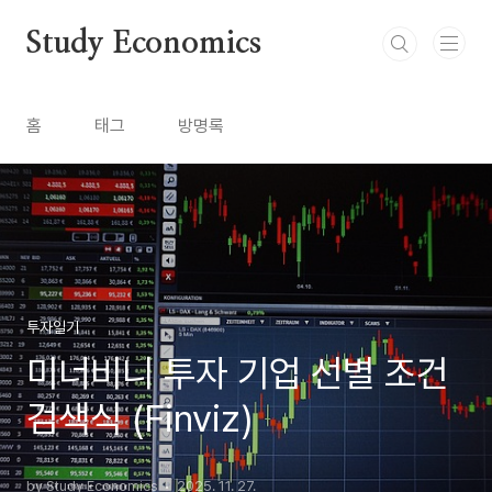
본문 바로가기
Study Economics
홈
태그
방명록
투자일기
미너비니 투자 기업 선별 조건
검색식 (Finviz)
by Study Economics
2025. 11. 27.