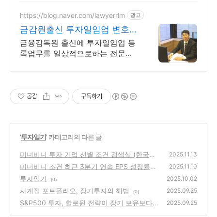
https://blog.naver.com/lawyerrim
광고
금감원출신 투자일임업 변호사
금감원출신투자일임업전문변
금융감독원 출신에 투자일임업 등
호사
록업무를 일상적으로하는 전문변
호사에게 맡겨야 합니다 금감원 까
다로운 내부지침 훤히알며 빠른전
문대응 투자일임 등록 금감원대응
모두전문
공감
구독하기
'
투자일기
' 카테고리의 다른 글
미너비니 투자 기업 선별 조건 검색식 (한국투
2025.11.13
자증권 HTS)
미너비니 조건 최근 3분기 연속 EPS 성장률이
(0)
2025.11.10
20~25% 이상
투자일기
(0)
2025.10.02
(0)
사계절 포트폴리오, 장기투자의 해법
2025.09.25
(0)
S&P500 투자, 할로윈 전략이 장기 보유보다
2025.09.25
유리할까? CAGR·MDD 직접 계산해본 결과
(0)