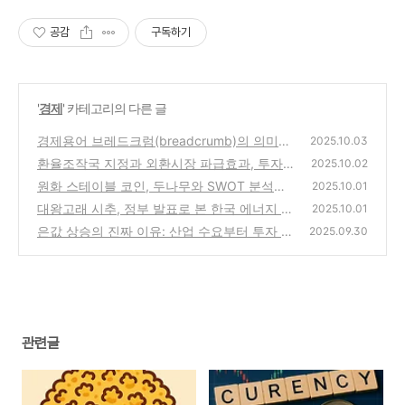
공감
구독하기
'
경제
' 카테고리의 다른 글
경제용어 브레드크럼(breadcrumb)의 의미와
2025.10.03
활용
환율조작국 지정과 외환시장 파급효과, 투자자
(0)
2025.10.02
가 반드시 알아야 할 리스크
원화 스테이블 코인, 두나무와 SWOT 분석으
(0)
2025.10.01
로 본 미래 전망
대왕고래 시추, 정부 발표로 본 한국 에너지 독
(0)
2025.10.01
립의 도전과 교훈
은값 상승의 진짜 이유: 산업 수요부터 투자 트
(0)
2025.09.30
렌드까지
(0)
관련글