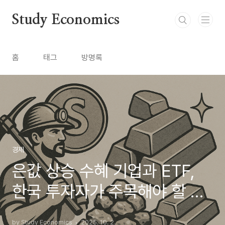
본문 바로가기
Study Economics
홈
태그
방명록
경제
은값 상승 수혜 기업과 ETF,
한국 투자자가 주목해야 할 종
목
by Study Economics
2025. 10. 2.